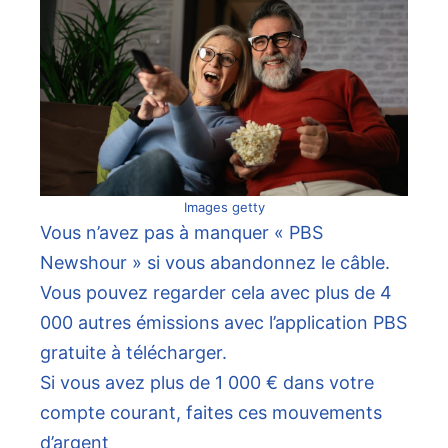
Images getty
Vous n’avez pas à manquer « PBS
Newshour » si vous abandonnez le câble.
Vous pouvez regarder cela avec plus de 4
000 autres émissions avec l’application PBS
gratuite à télécharger.
Si vous avez plus de 1 000 € dans votre
compte courant, faites ces mouvements
d’argent