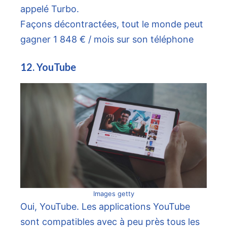
appelé Turbo.
Façons décontractées, tout le monde peut
gagner 1 848 € / mois sur son téléphone
12. YouTube
Images getty
Oui, YouTube. Les applications YouTube
sont compatibles avec à peu près tous les