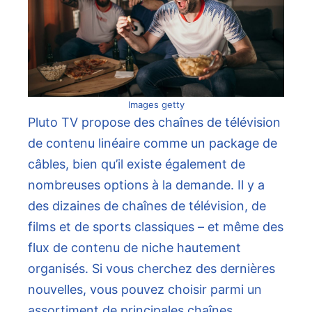
Images getty
Pluto TV propose des chaînes de télévision
de contenu linéaire comme un package de
câbles, bien qu’il existe également de
nombreuses options à la demande. Il y a
des dizaines de chaînes de télévision, de
films et de sports classiques – et même des
flux de contenu de niche hautement
organisés. Si vous cherchez des dernières
nouvelles, vous pouvez choisir parmi un
assortiment de principales chaînes