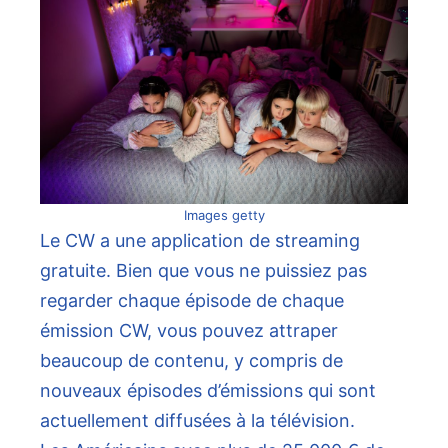
Images getty
Le CW a une application de streaming
gratuite. Bien que vous ne puissiez pas
regarder chaque épisode de chaque
émission CW, vous pouvez attraper
beaucoup de contenu, y compris de
nouveaux épisodes d’émissions qui sont
actuellement diffusées à la télévision.