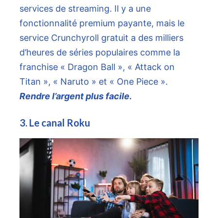
services de streaming. Il y a une
fonctionnalité premium payante, mais le
service Crunchyroll gratuit a des milliers
d’heures de séries populaires comme la
franchise « Dragon Ball », « Attack on
Titan », « Naruto » et « One Piece ».
Rendre l’argent plus facile.
3. Le canal Roku