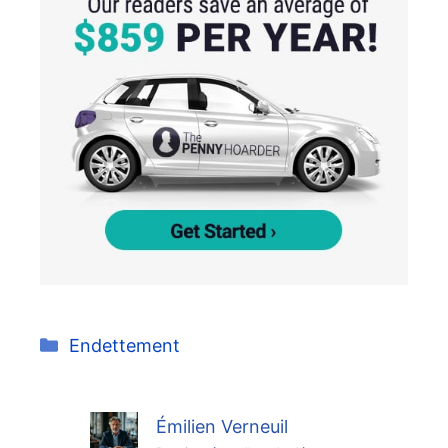
Catégories
Endettement
Émilien Verneuil