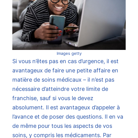
Images getty
Si vous n’êtes pas en cas d’urgence, il est
avantageux de faire une petite affaire en
matière de soins médicaux – il n’est pas
nécessaire d’atteindre votre limite de
franchise, sauf si vous le devez
absolument. Il est avantageux d’appeler à
l’avance et de poser des questions. Il en va
de même pour tous les aspects de vos
soins, y compris les médicaments. Par