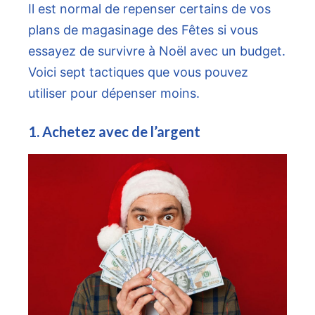
Il est normal de repenser certains de vos
plans de magasinage des Fêtes si vous
essayez de survivre à Noël avec un budget.
Voici sept tactiques que vous pouvez
utiliser pour dépenser moins.
1. Achetez avec de l’argent