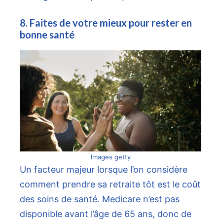
8. Faites de votre mieux pour rester en
bonne santé
Images getty
Un facteur majeur lorsque l’on considère
comment prendre sa retraite tôt est le coût
des soins de santé.
Medicare n’est pas
disponible avant l’âge de 65 ans, donc de