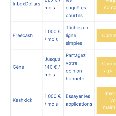
Enqu
InboxDollars
comp
mois
enquêtes
courtes
Tâches en
1 000 €
Freecash
ligne
Comm
/ mois
simples
Partagez
Jusqu’à
votre
Comm
Gêné
140 € /
à par
opinion
mois
honnête
Inscr
1 000 €
Essayer les
Kashkick
vo
/ mois
applications
maint