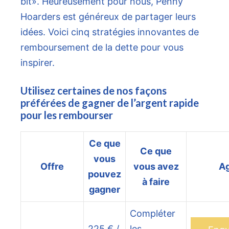
bit». Heureusement pour nous, Penny
Hoarders est généreux de partager leurs
idées. Voici cinq stratégies innovantes de
remboursement de la dette pour vous
inspirer.
Utilisez certaines de nos façons
préférées de gagner de l’argent rapide
pour les rembourser
Ce que
Ce que
vous
Offre
vous avez
Ag
pouvez
à faire
gagner
Compléter
225 € /
les