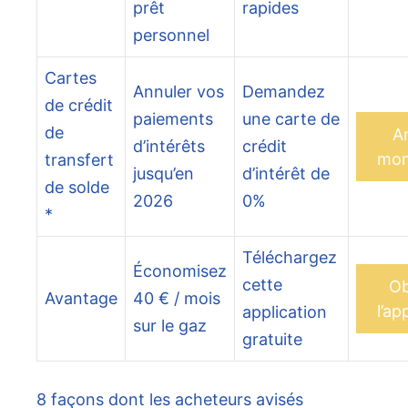
prêt
rapides
personnel
Cartes
Annuler vos
Demandez
de crédit
paiements
une carte de
de
A
d’intérêts
crédit
mon
transfert
jusqu’en
d’intérêt de
de solde
2026
0%
*
Téléchargez
Économisez
cette
Ob
Avantage
40 € / mois
l’ap
application
sur le gaz
gratuite
8 façons dont les acheteurs avisés