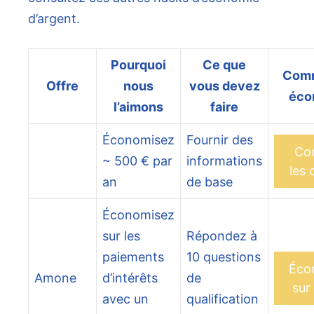
d’argent.
Pourquoi
Ce que
Comm
Offre
nous
vous devez
éco
l’aimons
faire
Économisez
Fournir des
Co
~ 500 € par
informations
les 
an
de base
Économisez
sur les
Répondez à
paiements
10 questions
Éco
Amone
d’intérêts
de
sur 
avec un
qualification