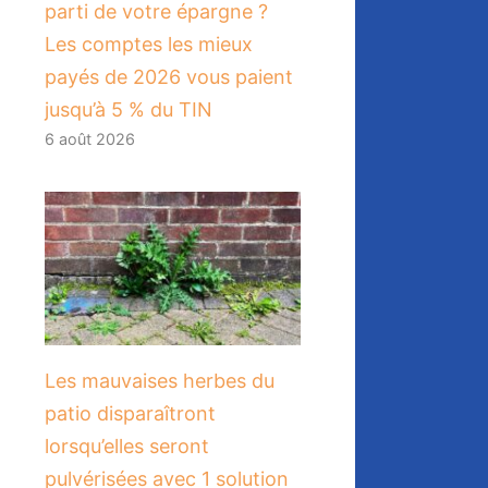
parti de votre épargne ?
Les comptes les mieux
payés de 2026 vous paient
jusqu’à 5 % du TIN
6 août 2026
Les mauvaises herbes du
patio disparaîtront
lorsqu’elles seront
pulvérisées avec 1 solution