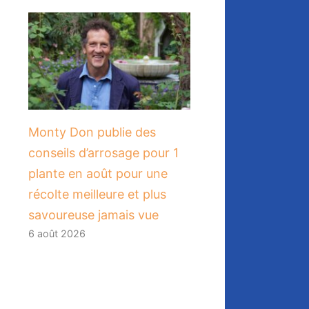
Monty Don publie des
conseils d’arrosage pour 1
plante en août pour une
récolte meilleure et plus
savoureuse jamais vue
6 août 2026