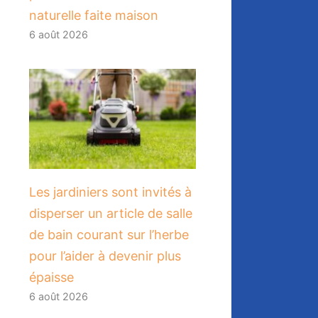
naturelle faite maison
6 août 2026
Les jardiniers sont invités à
disperser un article de salle
de bain courant sur l’herbe
pour l’aider à devenir plus
épaisse
6 août 2026