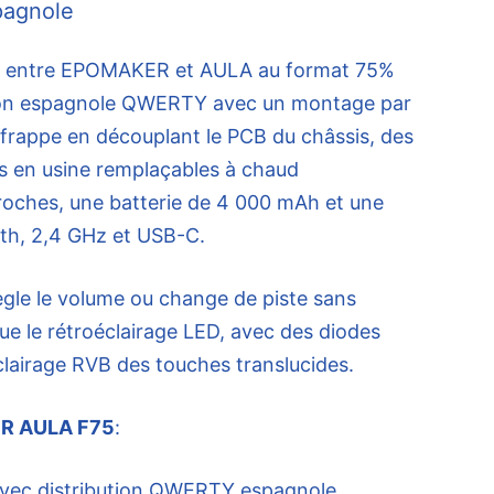
pagnole
ion entre EPOMAKER et AULA au format 75%
ution espagnole QWERTY avec un montage par
e frappe en découplant le PCB du châssis, des
s en usine remplaçables à chaud
roches, une batterie de 4 000 mAh et une
oth, 2,4 GHz et USB-C.
ègle le volume ou change de piste sans
que le rétroéclairage LED, avec des diodes
éclairage RVB des touches translucides.
ER AULA F75
:
vec distribution QWERTY espagnole