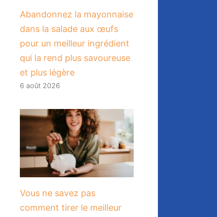
Abandonnez la mayonnaise
dans la salade aux œufs
pour un meilleur ingrédient
qui la rend plus savoureuse
et plus légère
6 août 2026
Vous ne savez pas
comment tirer le meilleur