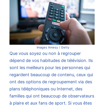
Images Amesy / Getty
Que vous soyez ou non à regrouper
dépend de vos habitudes de télévision. Ils
sont les meilleurs pour les personnes qui
regardent beaucoup de contenu, ceux qui
ont des options de regroupement via des
plans téléphoniques ou Internet, des
familles qui ont beaucoup de observateurs
à plaire et aux fans de sport. Si vous êtes