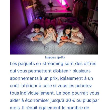
Images getty
Les paquets en streaming sont des offres
qui vous permettent d’obtenir plusieurs
abonnements à un prix, idéalement à un
coût inférieur à celle si vous les achetez
tous individuellement. Le bon pourrait vous
aider à économiser jusqu’à 30 € ou plus par
mois. Il réduit également le nombre de