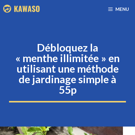
Aller
MENU
au
contenu
Débloquez la
« menthe illimitée » en
utilisant une méthode
de jardinage simple à
55p