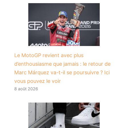
Le MotoGP revient avec plus
d’enthousiasme que jamais : le retour de
Marc Márquez va-t-il se poursuivre ? Ici
vous pouvez le voir
8 août 2026