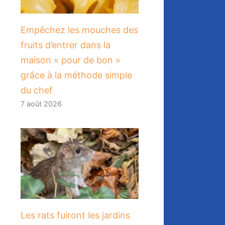
​Empêchez les mouches des
fruits d’entrer dans la
maison « pour de bon »
grâce à la méthode simple
du chef
7 août 2026
Les rats fuiront les jardins