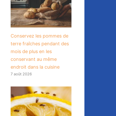
Conservez les pommes de
terre fraîches pendant des
mois de plus en les
conservant au même
endroit dans la cuisine
7 août 2026