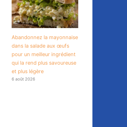
Abandonnez la mayonnaise
dans la salade aux œufs
pour un meilleur ingrédient
qui la rend plus savoureuse
et plus légère
6 août 2026