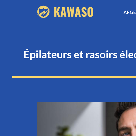
Aller
ARG
au
contenu
Épilateurs et rasoirs él