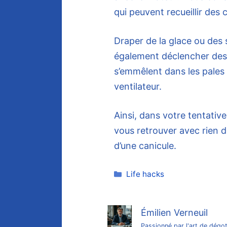
qui peuvent recueillir des 
Draper de la glace ou des 
également déclencher des 
s’emmêlent dans les pales o
ventilateur.
Ainsi, dans votre tentative
vous retrouver avec rien de
d’une canicule.
Catégories
Life hacks
Émilien Verneuil
Passionné par l'art de dégot