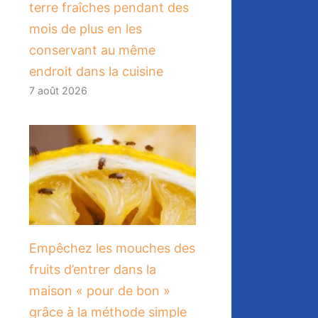
terre fraîches pendant des
mois de plus en les
conservant au même
endroit dans la cuisine
7 août 2026
​Empêchez les mouches des
fruits d’entrer dans la
maison « pour de bon »
grâce à la méthode simple