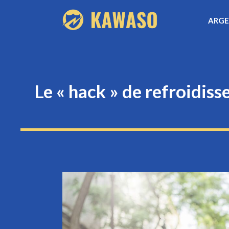
Aller
ARG
au
contenu
Le « hack » de refroidis