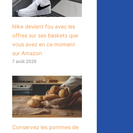
Nike devient fou avec les
offres sur ses baskets que
vous avez en ce moment
sur Amazon
7 août 2026
Conservez les pommes de