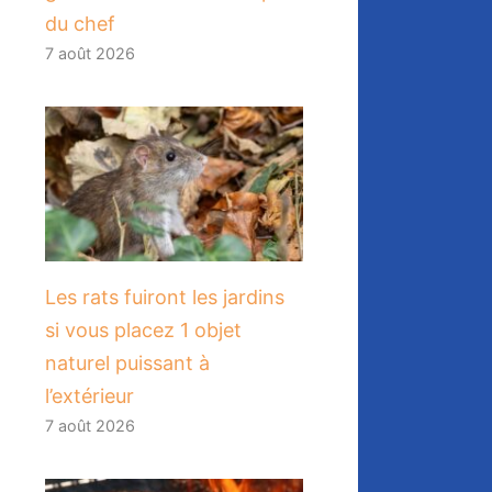
du chef
7 août 2026
Les rats fuiront les jardins
si vous placez 1 objet
naturel puissant à
l’extérieur
7 août 2026