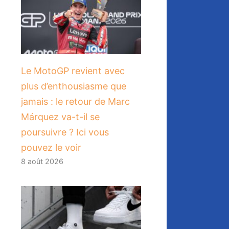
Le MotoGP revient avec
plus d’enthousiasme que
jamais : le retour de Marc
Márquez va-t-il se
poursuivre ? Ici vous
pouvez le voir
8 août 2026