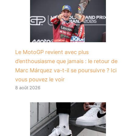
Le MotoGP revient avec plus
d’enthousiasme que jamais : le retour de
Marc Márquez va-t-il se poursuivre ? Ici
vous pouvez le voir
8 août 2026