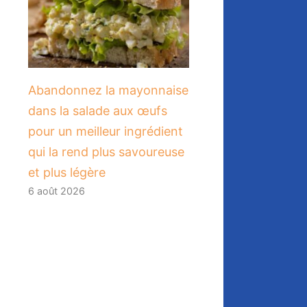
Abandonnez la mayonnaise
dans la salade aux œufs
pour un meilleur ingrédient
qui la rend plus savoureuse
et plus légère
6 août 2026