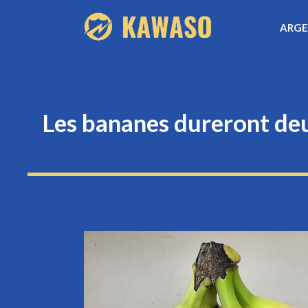
Aller
ARG
au
contenu
Les bananes dureront deux