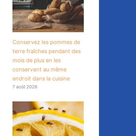
Conservez les pommes de
terre fraîches pendant des
mois de plus en les
conservant au même
endroit dans la cuisine
7 août 2026