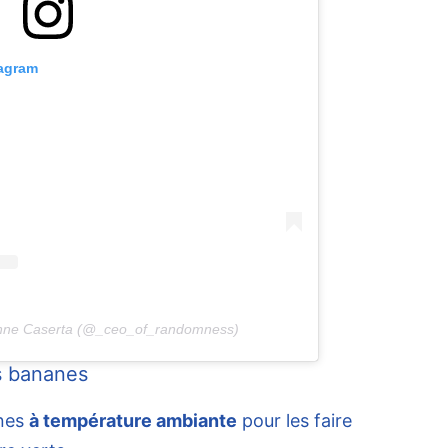
tagram
Anne Caserta (@_ceo_of_randomness)
s bananes
anes
à température ambiante
pour les faire