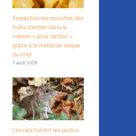
​Empêchez les mouches des
fruits d’entrer dans la
maison « pour de bon »
grâce à la méthode simple
du chef
7 août 2026
Les rats fuiront les jardins