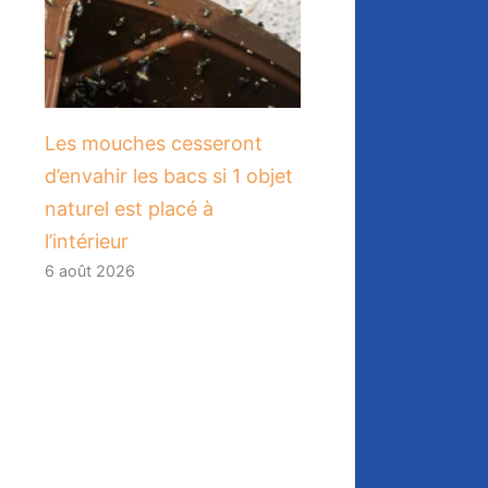
Les mouches cesseront
d’envahir les bacs si 1 objet
naturel est placé à
l’intérieur
6 août 2026