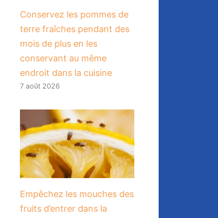
Conservez les pommes de
terre fraîches pendant des
mois de plus en les
conservant au même
endroit dans la cuisine
7 août 2026
​Empêchez les mouches des
fruits d’entrer dans la