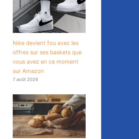
Nike devient fou avec les
offres sur ses baskets que
vous avez en ce moment
sur Amazon
7 août 2026