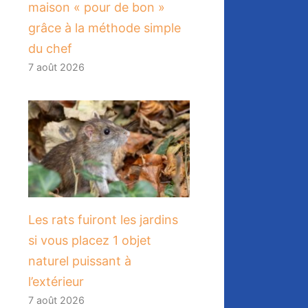
maison « pour de bon »
grâce à la méthode simple
du chef
7 août 2026
Les rats fuiront les jardins
si vous placez 1 objet
naturel puissant à
l’extérieur
7 août 2026