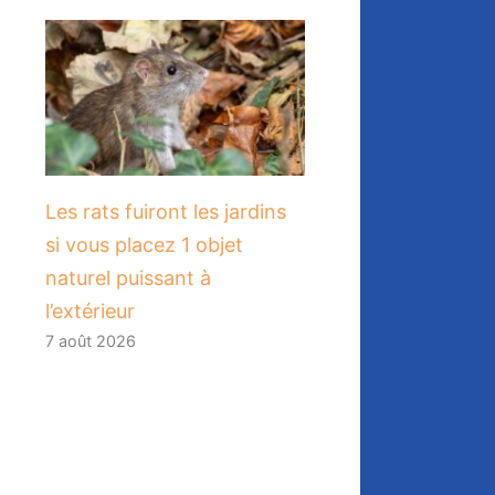
Les rats fuiront les jardins
si vous placez 1 objet
naturel puissant à
l’extérieur
7 août 2026