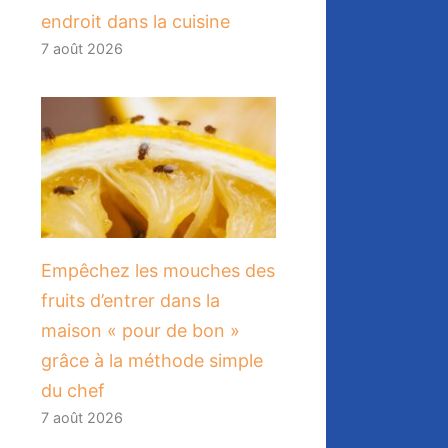
endroit dans la cuisine
7 août 2026
​Empêchez les mouches des
fruits d’entrer dans la
maison « pour de bon »
grâce à la méthode simple
du chef
7 août 2026