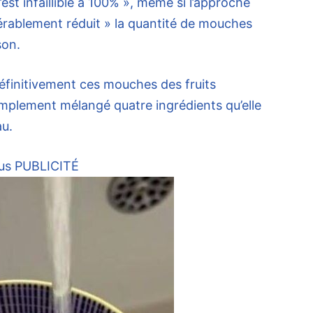
’est infaillible à 100% », même si l’approche
dérablement réduit » la quantité de mouches
son.
éfinitivement ces mouches des fruits
mplement mélangé quatre ingrédients qu’elle
au.
us
PUBLICITÉ