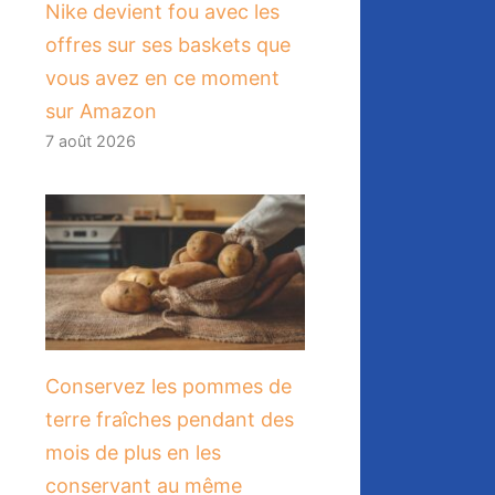
Nike devient fou avec les
offres sur ses baskets que
vous avez en ce moment
sur Amazon
7 août 2026
Conservez les pommes de
terre fraîches pendant des
mois de plus en les
conservant au même