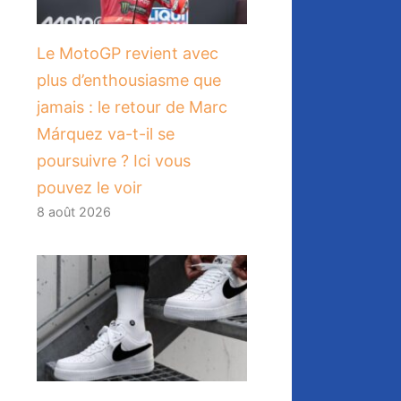
Le MotoGP revient avec
plus d’enthousiasme que
jamais : le retour de Marc
Márquez va-t-il se
poursuivre ? Ici vous
pouvez le voir
8 août 2026