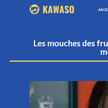
Aller
ARG
au
contenu
Les mouches des fru
mé