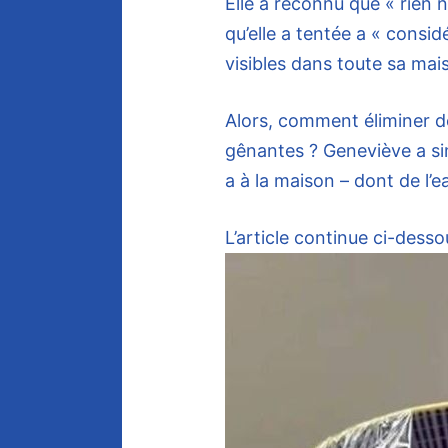
Elle a reconnu que « rien n
qu’elle a tentée a « consi
visibles dans toute sa mai
Alors, comment éliminer d
gênantes ? Geneviève a si
a à la maison – dont de l’e
L’article continue ci-desso