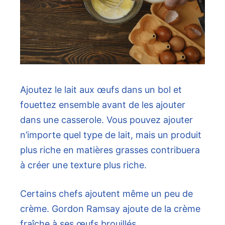
Ajoutez le lait aux œufs dans un bol et
fouettez ensemble avant de les ajouter
dans une casserole. Vous pouvez ajouter
n’importe quel type de lait, mais un produit
plus riche en matières grasses contribuera
à créer une texture plus riche.
Certains chefs ajoutent même un peu de
crème. Gordon Ramsay ajoute de la crème
fraîche à ses œufs brouillés.