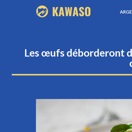
Aller
ARG
au
contenu
Les œufs déborderont de