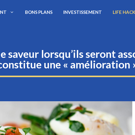
ENT
BONS PLANS
INVESTISSEMENT
LIFE HAC
 saveur lorsqu’ils seront asso
constitue une « amélioration 