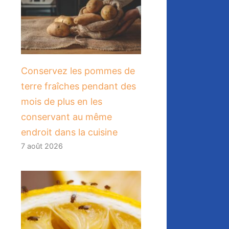
Conservez les pommes de
terre fraîches pendant des
mois de plus en les
conservant au même
endroit dans la cuisine
7 août 2026