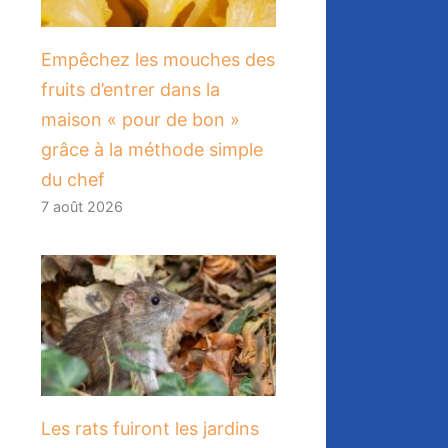
​Empêchez les mouches des
fruits d’entrer dans la
maison « pour de bon »
grâce à la méthode simple
du chef
7 août 2026
Les rats fuiront les jardins