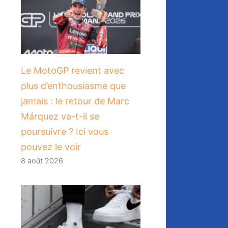
Le MotoGP revient avec
plus d’enthousiasme que
jamais : le retour de Marc
Márquez va-t-il se
poursuivre ? Ici vous
pouvez le voir
8 août 2026