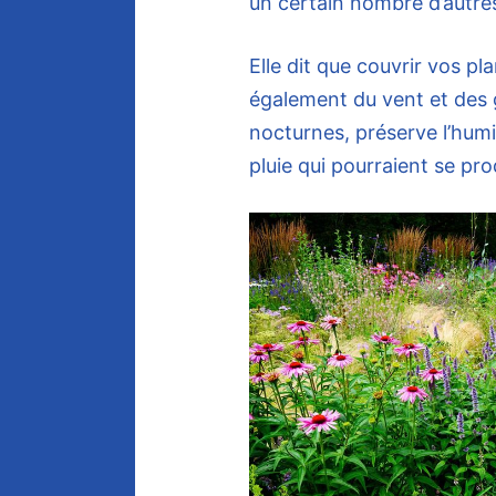
un certain nombre d’autre
Elle dit que couvrir vos pl
également du vent et des 
nocturnes, préserve l’humid
pluie qui pourraient se pro