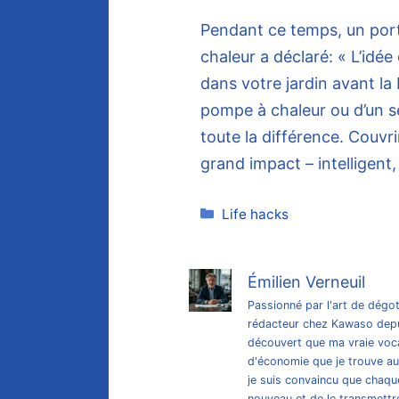
Pendant ce temps, un por
chaleur a déclaré: « L’idée
dans votre jardin avant la 
pompe à chaleur ou d’un sem
toute la différence. Couvr
grand impact – intelligent,
Catégories
Life hacks
Émilien Verneuil
Passionné par l'art de dégot
rédacteur chez Kawaso depui
découvert que ma vraie vocat
d'économie que je trouve au
je suis convaincu que chaqu
nouveau et de le transmettre