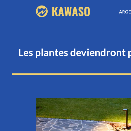
Aller
ARG
au
contenu
Les plantes deviendront p