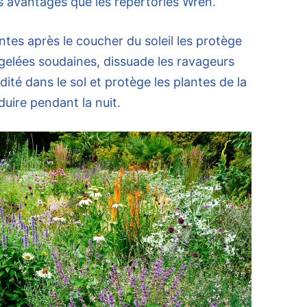
s avantages que les répertories Wren.
antes après le coucher du soleil les protège
gelées soudaines, dissuade les ravageurs
ité dans le sol et protège les plantes de la
duire pendant la nuit.