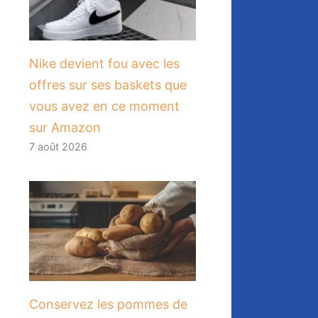
Nike devient fou avec les
offres sur ses baskets que
vous avez en ce moment
sur Amazon
7 août 2026
Conservez les pommes de