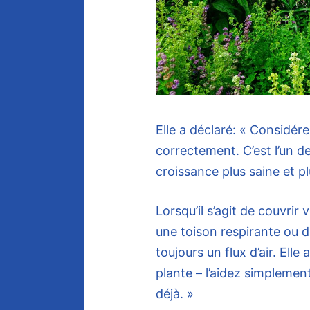
Elle a déclaré: « Considér
correctement. C’est l’un d
croissance plus saine et plu
Lorsqu’il s’agit de couvrir 
une toison respirante ou d
toujours un flux d’air. Elle
plante – l’aidez simplement
déjà. »