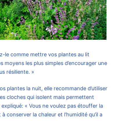
ez-le comme mettre vos plantes au lit
es moyens les plus simples d’encourager une
s résiliente. »
vos plantes la nuit, elle recommande d’utiliser
es cloches qui isolent mais permettent
 a expliqué: « Vous ne voulez pas étouffer la
 à conserver la chaleur et l’humidité qu’il a