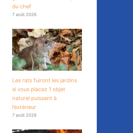
du chef
7 août 2026
Les rats fuiront les jardins
si vous placez 1 objet
naturel puissant à
l’extérieur
7 août 2026