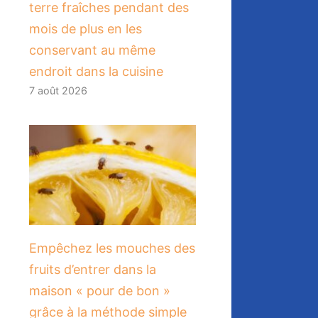
terre fraîches pendant des
mois de plus en les
conservant au même
endroit dans la cuisine
7 août 2026
​Empêchez les mouches des
fruits d’entrer dans la
maison « pour de bon »
grâce à la méthode simple