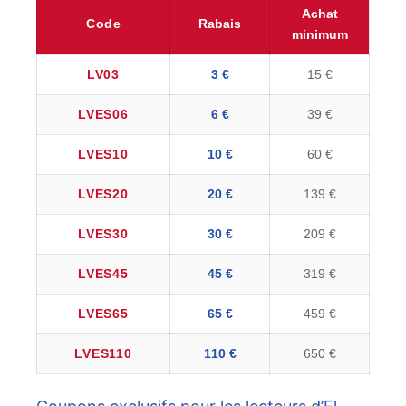
Achat
Code
Rabais
minimum
LV03
3 €
15 €
LVES06
6 €
39 €
LVES10
10 €
60 €
LVES20
20 €
139 €
LVES30
30 €
209 €
LVES45
45 €
319 €
LVES65
65 €
459 €
LVES110
110 €
650 €