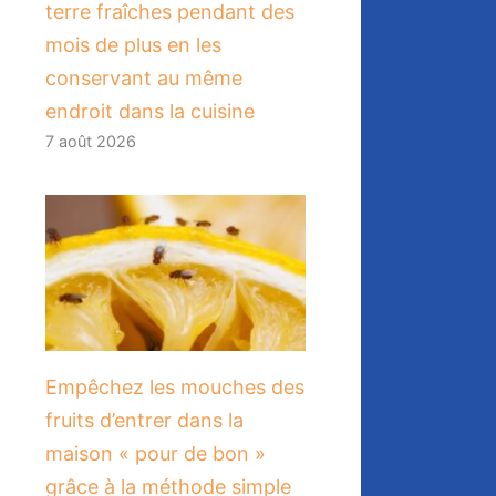
terre fraîches pendant des
mois de plus en les
conservant au même
endroit dans la cuisine
7 août 2026
​Empêchez les mouches des
fruits d’entrer dans la
maison « pour de bon »
grâce à la méthode simple