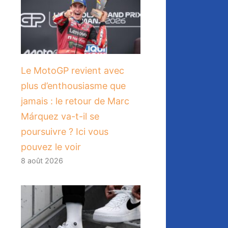
Le MotoGP revient avec
plus d’enthousiasme que
jamais : le retour de Marc
Márquez va-t-il se
poursuivre ? Ici vous
pouvez le voir
8 août 2026