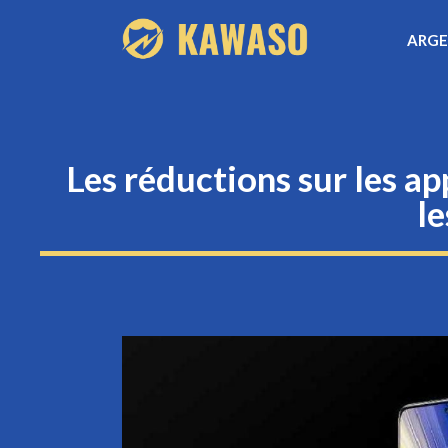
Aller
ARG
au
contenu
Les réductions sur les a
l