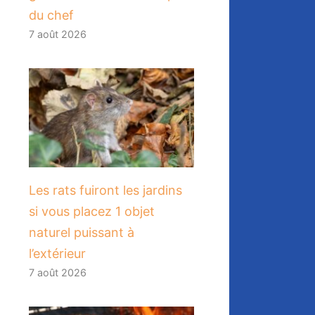
du chef
7 août 2026
Les rats fuiront les jardins
si vous placez 1 objet
naturel puissant à
l’extérieur
7 août 2026