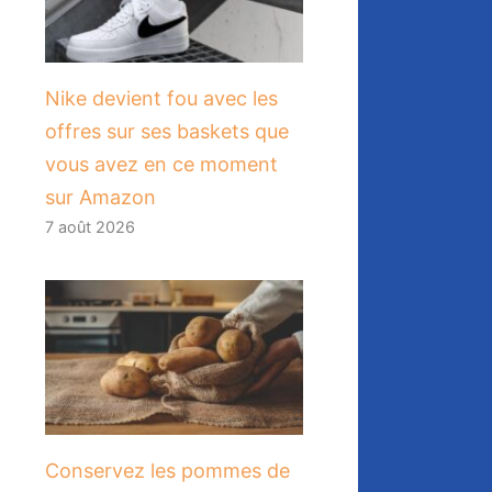
Nike devient fou avec les
offres sur ses baskets que
vous avez en ce moment
sur Amazon
7 août 2026
Conservez les pommes de