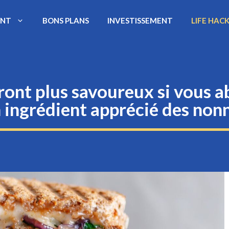
ENT
BONS PLANS
INVESTISSEMENT
LIFE HAC
eront plus savoureux si vous 
n ingrédient apprécié des nonn