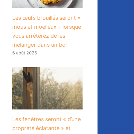
Les œufs brouillés seront «
mous et moelleux » lorsque
vous arrêterez de les
mélanger dans un bol
6 août 2026
Les fenêtres seront « d’une
propreté éclatante » et