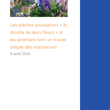
Les plantes pousseront « le
double de leurs fleurs » si
les jardiniers font un travail
simple dès maintenant
5 août 2026