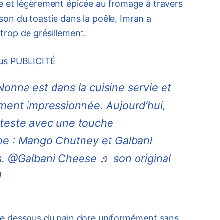
te et légèrement épicée au fromage à travers
sson du toastie dans la poêle, Imran a
s trop de grésillement.
us
PUBLICITÉ
nna est dans la cuisine servie et
lement impressionnée. Aujourd’hui,
teste avec une touche
nne : Mango Chutney et Galbani
s. @Galbani Cheese ♬ son original
d
 le dessous du pain dore uniformément sans