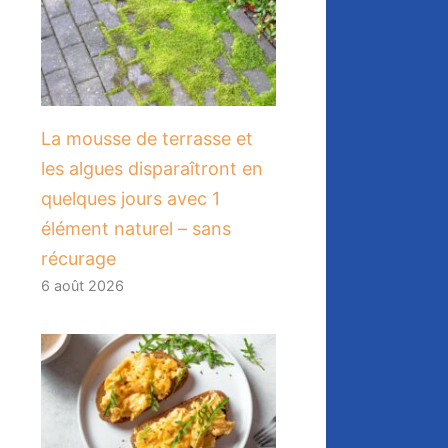
La mousse de terrasse et
les algues disparaîtront en
quelques jours avec 1
élément naturel – sans
récurage
6 août 2026