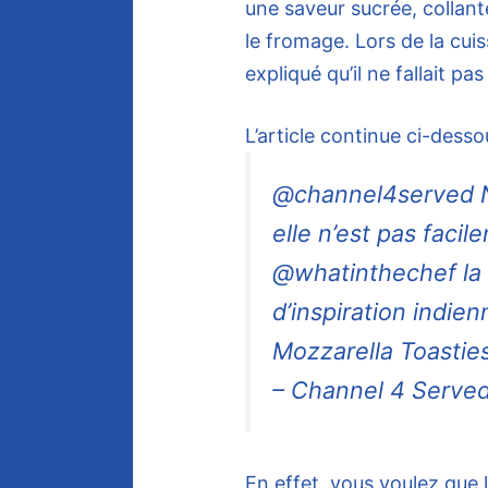
une saveur sucrée, collan
le fromage. Lors de la cui
expliqué qu’il ne fallait pa
L’article continue ci-desso
@channel4served No
elle n’est pas faci
@whatinthechef la 
d’inspiration indie
Mozzarella Toastie
– Channel 4 Serve
En effet, vous voulez que