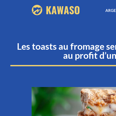
Aller
ARG
au
contenu
Les toasts au fromage s
au profit d’u