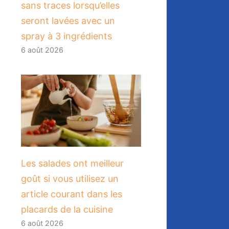
sans traces lorsqu’elles
seront lavées avec un
spray à 3 ingrédients
6 août 2026
Les salades ont meilleur
goût si vous utilisez un
article courant dans les
placards de la cuisine
6 août 2026