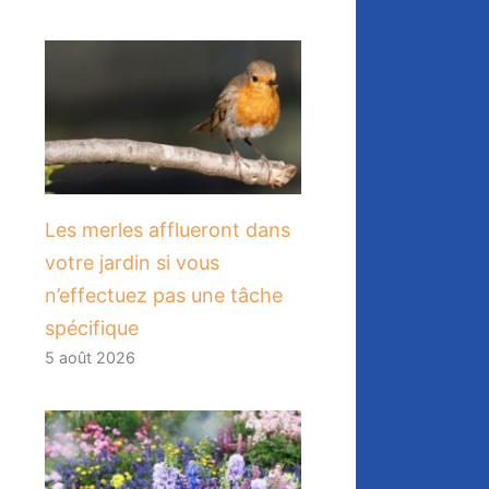
Les merles afflueront dans
votre jardin si vous
n’effectuez pas une tâche
spécifique
5 août 2026