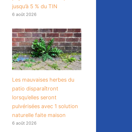
jusqu’à 5 % du TIN
6 août 2026
Les mauvaises herbes du
patio disparaîtront
lorsqu’elles seront
pulvérisées avec 1 solution
naturelle faite maison
6 août 2026