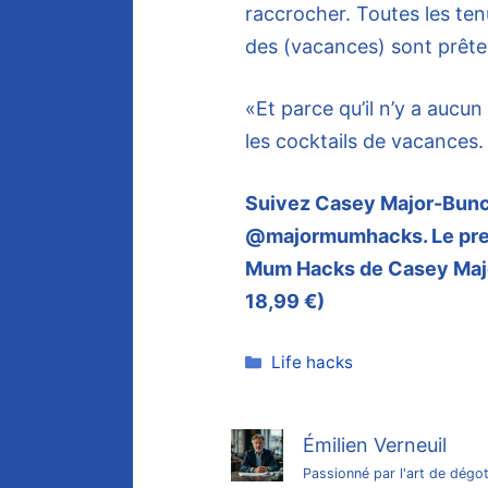
raccrocher. Toutes les te
des (vacances) sont prêtes
«Et parce qu’il n’y a aucu
les cocktails de vacances
Suivez Casey Major-Bunce
@majormumhacks. Le premi
Mum Hacks de Casey Major
18,99 €)
Catégories
Life hacks
Émilien Verneuil
Passionné par l'art de dégot