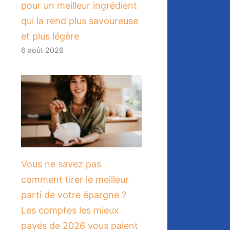
pour un meilleur ingrédient
qui la rend plus savoureuse
et plus légère
6 août 2026
Vous ne savez pas
comment tirer le meilleur
parti de votre épargne ?
Les comptes les mieux
payés de 2026 vous paient