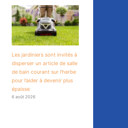
Les jardiniers sont invités à
disperser un article de salle
de bain courant sur l’herbe
pour l’aider à devenir plus
épaisse
6 août 2026