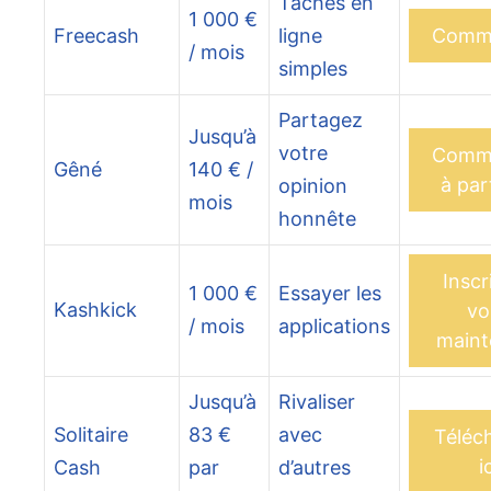
Tâches en
1 000 €
Freecash
ligne
Comm
/ mois
simples
Partagez
Jusqu’à
votre
Comm
Gêné
140 € /
à par
opinion
mois
honnête
Inscr
1 000 €
Essayer les
Kashkick
vo
/ mois
applications
maint
Jusqu’à
Rivaliser
Solitaire
83 €
avec
Téléc
i
Cash
par
d’autres