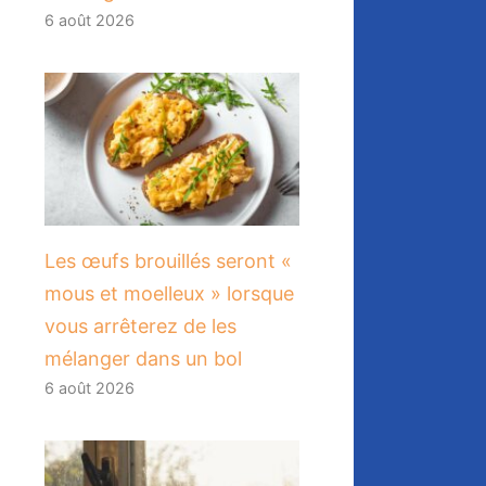
6 août 2026
Les œufs brouillés seront «
mous et moelleux » lorsque
vous arrêterez de les
mélanger dans un bol
6 août 2026