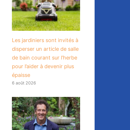
Les jardiniers sont invités à
disperser un article de salle
de bain courant sur l’herbe
pour l’aider à devenir plus
épaisse
6 août 2026