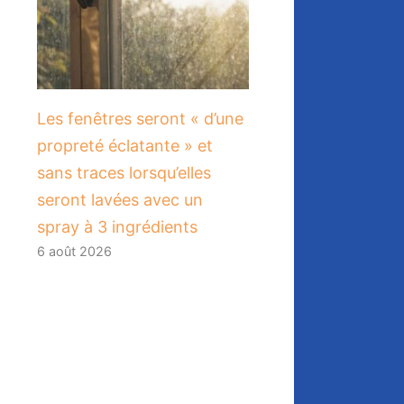
Les fenêtres seront « d’une
propreté éclatante » et
sans traces lorsqu’elles
seront lavées avec un
spray à 3 ingrédients
6 août 2026