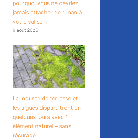
pourquoi vous ne devriez
jamais attacher de ruban à
votre valise »
6 août 2026
La mousse de terrasse et
les algues disparaîtront en
quelques jours avec 1
élément naturel – sans
récurage