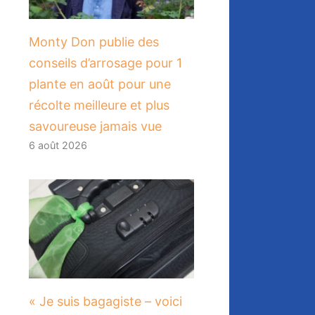
Monty Don publie des
conseils d’arrosage pour 1
plante en août pour une
récolte meilleure et plus
savoureuse jamais vue
6 août 2026
« Je suis bagagiste – voici