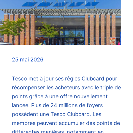
25 mai 2026
Tesco met à jour ses règles Clubcard pour
récompenser les acheteurs avec le triple de
points grâce à une offre nouvellement
lancée. Plus de 24 millions de foyers
possèdent une Tesco Clubcard. Les
membres peuvent accumuler des points de
différentes manières, notamment en