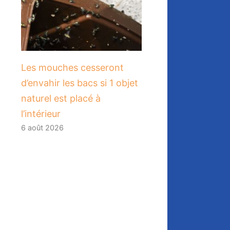
Les mouches cesseront
d’envahir les bacs si 1 objet
naturel est placé à
l’intérieur
6 août 2026