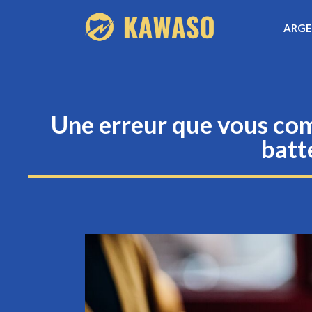
Aller
ARG
au
contenu
Une erreur que vous com
batt