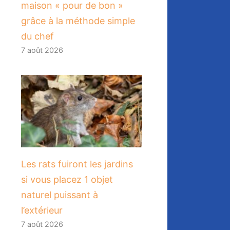
maison « pour de bon »
grâce à la méthode simple
du chef
7 août 2026
Les rats fuiront les jardins
si vous placez 1 objet
naturel puissant à
l’extérieur
7 août 2026