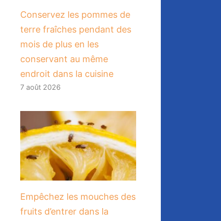
Conservez les pommes de
terre fraîches pendant des
mois de plus en les
conservant au même
endroit dans la cuisine
7 août 2026
​Empêchez les mouches des
fruits d’entrer dans la