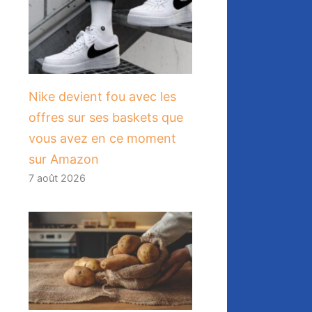
Nike devient fou avec les
offres sur ses baskets que
vous avez en ce moment
sur Amazon
7 août 2026