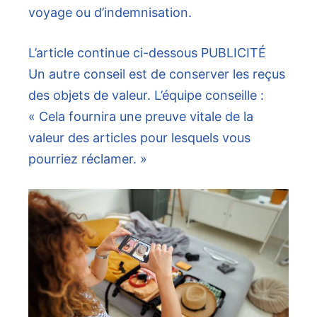
voyage ou d’indemnisation.
L’article continue ci-dessous
PUBLICITÉ
Un autre conseil est de conserver les reçus
des objets de valeur. L’équipe conseille :
« Cela fournira une preuve vitale de la
valeur des articles pour lesquels vous
pourriez réclamer. »