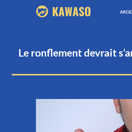
Aller
ARG
au
contenu
Le ronflement devrait s’a