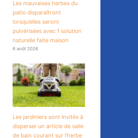
Les mauvaises herbes du
patio disparaîtront
lorsqu’elles seront
pulvérisées avec 1 solution
naturelle faite maison
6 août 2026
Les jardiniers sont invités à
disperser un article de salle
de bain courant sur l’herbe