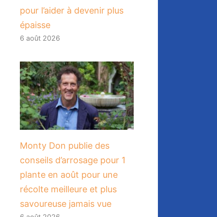
pour l’aider à devenir plus
épaisse
6 août 2026
Monty Don publie des
conseils d’arrosage pour 1
plante en août pour une
récolte meilleure et plus
savoureuse jamais vue
6 août 2026