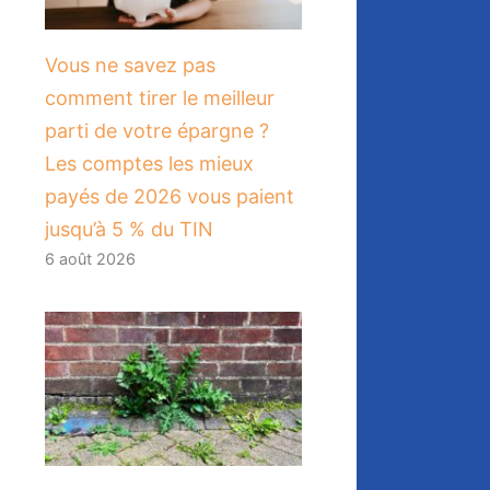
Vous ne savez pas
comment tirer le meilleur
parti de votre épargne ?
Les comptes les mieux
payés de 2026 vous paient
jusqu’à 5 % du TIN
6 août 2026