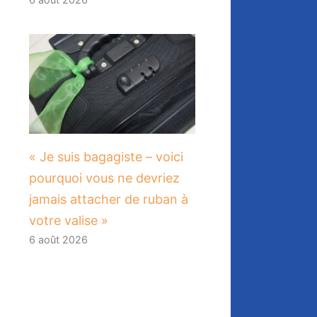
« Je suis bagagiste – voici
pourquoi vous ne devriez
jamais attacher de ruban à
votre valise »
6 août 2026