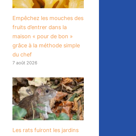
​Empêchez les mouches des
fruits d’entrer dans la
maison « pour de bon »
grâce à la méthode simple
du chef
7 août 2026
Les rats fuiront les jardins