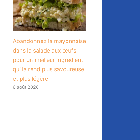
Abandonnez la mayonnaise
dans la salade aux œufs
pour un meilleur ingrédient
qui la rend plus savoureuse
et plus légère
6 août 2026