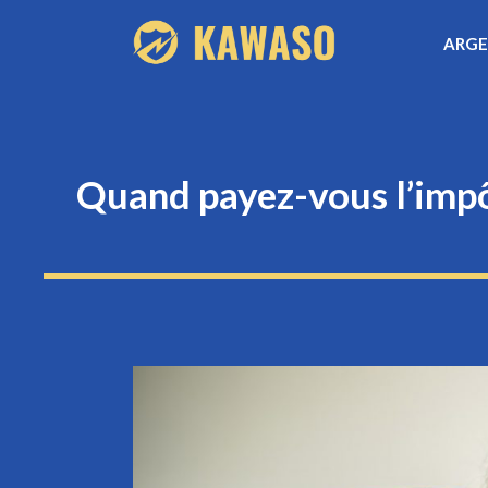
Aller
ARG
au
contenu
Quand payez-vous l’impôt