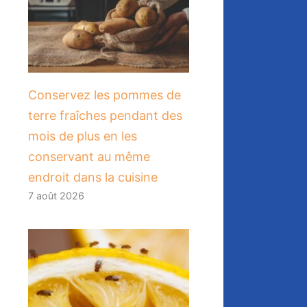
Conservez les pommes de
terre fraîches pendant des
mois de plus en les
conservant au même
endroit dans la cuisine
7 août 2026