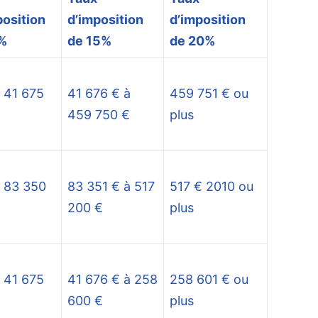
position
d’imposition
d’imposition
%
de 15%
de 20%
à 41 675
41 676 € à
459 751 € ou
459 750 €
plus
à 83 350
83 351 € à 517
517 € 2010 ou
200 €
plus
à 41 675
41 676 € à 258
258 601 € ou
600 €
plus