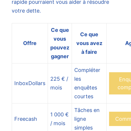
rapide pourraient vous aider à résoudre
votre dette.
Ce que
Ce que
vous
Offre
vous avez
Ag
pouvez
à faire
gagner
Compléter
225 € /
les
Enqu
InboxDollars
comp
mois
enquêtes
courtes
Tâches en
1 000 €
Freecash
ligne
Comm
/ mois
simples