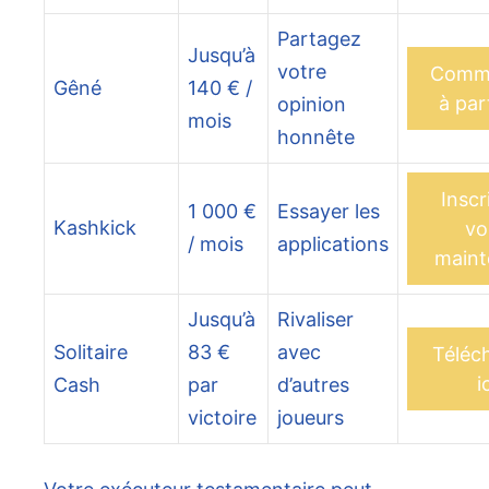
Partagez
Jusqu’à
votre
Comm
Gêné
140 € /
à par
opinion
mois
honnête
Inscr
1 000 €
Essayer les
Kashkick
vo
/ mois
applications
maint
Jusqu’à
Rivaliser
Solitaire
83 €
avec
Téléc
i
Cash
par
d’autres
victoire
joueurs