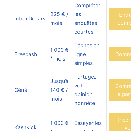
Compléter
225 € /
les
Enqu
InboxDollars
comp
mois
enquêtes
courtes
Tâches en
1 000 €
Freecash
ligne
Comm
/ mois
simples
Partagez
Jusqu’à
votre
Comm
Gêné
140 € /
à par
opinion
mois
honnête
Inscr
1 000 €
Essayer les
Kashkick
vo